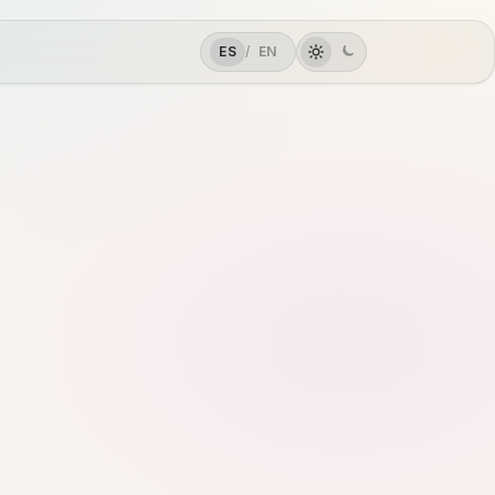
ES
/
EN